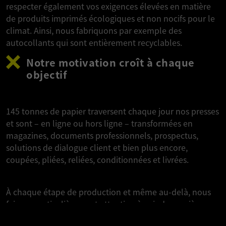
respecter également vos exigences élevées en matière
de produits imprimés écologiques et non nocifs pour le
climat. Ainsi, nous fabriquons par exemple des
autocollants qui sont entièrement recyclables.
Notre motivation croît à chaque
objectif
145 tonnes de papier traversent chaque jour nos presses
et sont – en ligne ou hors ligne – transformées en
magazines, documents professionnels, prospectus,
solutions de dialogue client et bien plus encore,
coupées, pliées, reliées, conditionnées et livrées.
À chaque étape de production et même au-delà, nous
faisons particulièrement attention à agir de manière
écologique. Nous réduisons l’utilisation de produits
B&K DANS SON CONTEXTE