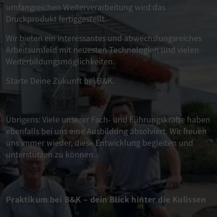
umfangreichen Weiterverarbeitung wird das
Druckprodukt fertiggestellt.
Wir bieten ein interessantes und abwechslungsreiches
Arbeitsumfeld mit neuesten Technologien und vielen
Weiterbildungsmöglichkeiten.
Starte Deine Zukunft bei B&K.
Übrigens: Viele unserer Fach- und Führungskräfte haben
ebenfalls bei uns eine Ausbildung absolviert. Wir freuen
uns immer wieder, diese Entwicklung begleiten und
unterstützen zu können.
Praktikum bei B&K – dein Blick hinter die Kulissen