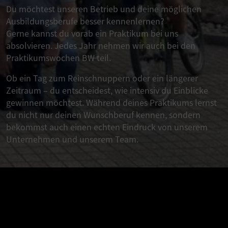
Du möchtest unseren Betrieb und deine möglichen
Ausbildungsberufe besser kennenlernen?
Gerne kannst du vorab ein Praktikum bei uns
absolvieren. Jedes Jahr nehmen wir auch bei den
Praktikumswochen BW teil.
Ob ein Tag zum Reinschnuppern oder ein längerer
Zeitraum – du entscheidest, wie intensiv du Einblicke
gewinnen möchtest. Während deines Praktikums lernst
du nicht nur deinen Wunschberuf kennen, sondern
bekommst auch einen echten Eindruck von unserem
Unternehmen und unserem Team.
B&K IM KONTEXT
So kannst du dich bei uns
bewerben: