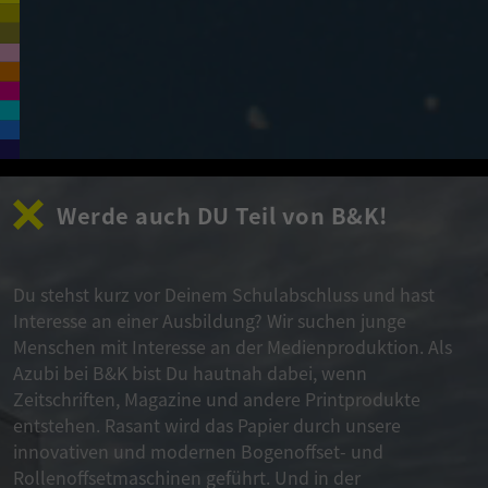
Werde auch DU Teil von B&K!
Du stehst kurz vor Deinem Schulabschluss und hast
Interesse an einer Ausbildung? Wir suchen junge
Menschen mit Interesse an der Medienproduktion. Als
Azubi bei B&K bist Du hautnah dabei, wenn
Zeitschriften, Magazine und andere Printprodukte
entstehen. Rasant wird das Papier durch unsere
innovativen und modernen Bogenoffset- und
Rollenoffsetmaschinen geführt. Und in der