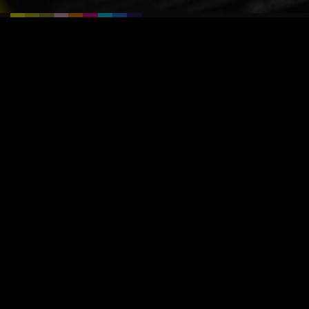
Einige unserer Produkte
B&K IM KONTEXT
.
MADE WITH LOVE: MILANO CORTINA - OLYMPIA
2026
MITARBEITER/IN FÜR DEN EMPFANG UND
TELEFONZENTRALE (M/W/D)
‹
›