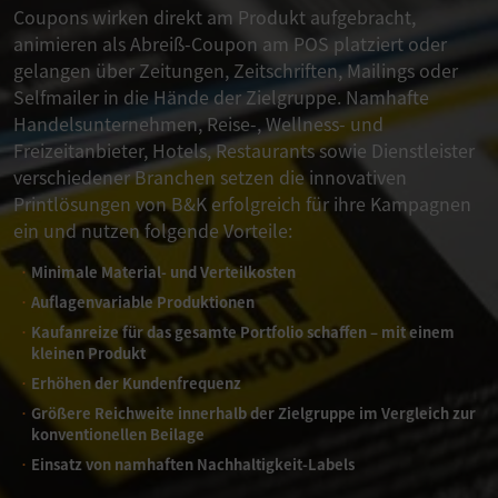
Coupons wirken direkt am Produkt aufgebracht,
animieren als Abreiß-Coupon am POS platziert oder
gelangen über Zeitungen, Zeitschriften, Mailings oder
Selfmailer in die Hände der Zielgruppe. Namhafte
Handelsunternehmen, Reise-, Wellness- und
Freizeitanbieter, Hotels, Restaurants sowie Dienstleister
verschiedener Branchen setzen die innovativen
Printlösungen von B&K erfolgreich für ihre Kampagnen
ein und nutzen folgende Vorteile:
Minimale Material- und Verteilkosten
Auflagenvariable Produktionen
Kaufanreize für das gesamte Portfolio schaffen – mit einem
kleinen Produkt
Erhöhen der Kundenfrequenz
Größere Reichweite innerhalb der Zielgruppe im Vergleich zur
konventionellen Beilage
Einsatz von namhaften Nachhaltigkeit-Labels