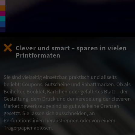
Clever und smart – sparen in vielen
Printformaten
Sie sind vielseitig einsetzbar, praktisch und allseits
beliebt: Coupons, Gutscheine und Rabattmarken. Ob als
Beihefter, Booklet, Kärtchen oder gefaltetes Blatt – der
Gestaltung, dem Druck und der Veredelung der cleveren
Marketingwerkzeuge sind so gut wie keine Grenzen
gesetzt. Sie lassen sich ausschneiden, an
Perforationslinien heraustrennen oder von einem
Trägerpapier ablösen.