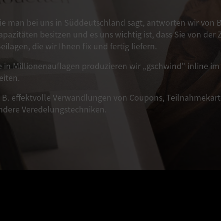
ie man bei uns in Süddeutschland sagt, antworten wir von B
pazitäten besitzen und es uns wichtig ist, dass Sie von der
lagen, die wir Ihnen fix und fertig liefern.
in Millionenauflagen produzieren wir „gschwind" inline im 
eiten.
z. B. effektvolle Verwandlungen von Coupons, Teilnahmekart
ondere Veredelungstechniken.