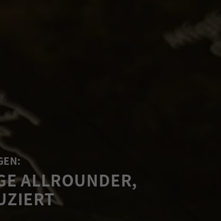
GEN:
GE ALLROUNDER,
UZIERT