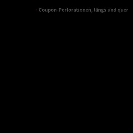
Coupon-Perforationen, längs und quer
Druck in Sonderfarben
Glanz-/Mattlackierungen kombiniert mit 
B&K IM KONTEXT
Lackierung.
ZU UNSEREN VEREDELUNGEN
.
Einige unserer Produkte