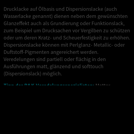
Drucklacke auf Ölbasis und Dispersionslacke (auch
Wasserlacke genannt) dienen neben dem gewünschten
Glanzeffekt auch als Grundierung oder Funktionslack,
zum Beispiel um Drucksachen vor Vergilben zu schützen
oder um deren Kratz- und Scheuerfestigkeit zu erhöhen.
Dispersionslacke können mit Perlglanz- Metallic- oder
Duftstoff-Pigmenten angereichert werden.
Veredelungen sind partiell oder flächig in den
Ausführungen matt, glänzend und softtouch
(Dispersionslack) möglich.
Tipp der B&K-Veredelungsspezialisten:
Matter
Öldrucklack kombiniert mit Drip-off-Lack
B&K IM KONTEXT
(Dispersionslack) oder UV-Lack (Hybridveredelung) sorgt
für ausgefallene Glanzkontrasteffekte.
UV-Lack: Der Allrounder unter den Inline-