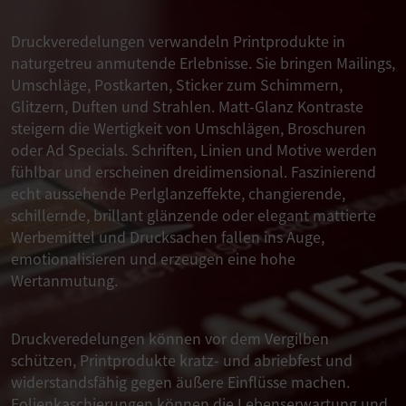
Druckveredelungen verwandeln Printprodukte in
naturgetreu anmutende Erlebnisse. Sie bringen Mailings,
Umschläge, Postkarten, Sticker zum Schimmern,
Glitzern, Duften und Strahlen. Matt-Glanz Kontraste
steigern die Wertigkeit von Umschlägen, Broschuren
oder Ad Specials. Schriften, Linien und Motive werden
fühlbar und erscheinen dreidimensional. Faszinierend
echt aussehende Perlglanzeffekte, changierende,
schillernde, brillant glänzende oder elegant mattierte
Werbemittel und Drucksachen fallen ins Auge,
emotionalisieren und erzeugen eine hohe
Wertanmutung.
Druckveredelungen können vor dem Vergilben
schützen, Printprodukte kratz- und abriebfest und
widerstandsfähig gegen äußere Einflüsse machen.
Folienkaschierungen können die Lebenserwartung und