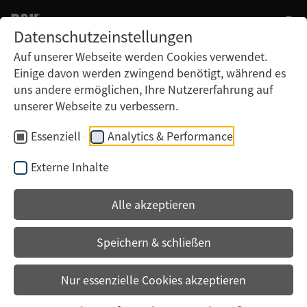
Datenschutzeinstellungen
Auf unserer Webseite werden Cookies verwendet.
Einige davon werden zwingend benötigt, während es
Kontakt
uns andere ermöglichen, Ihre Nutzererfahrung auf
B&K Offsetdruck GmbH
unserer Webseite zu verbessern.
Gutenbergstraße 4 – 10
77833 Ottersweier
Essenziell
Analytics & Performance
Externe Inhalte
Tel.:
+49 7223 2806-0
Fax: +49 7223 2806-859
Alle akzeptieren
E-Mail:
info@bk-offset.de
Speichern & schließen
Services
Ansprechpartner
Nur essenzielle Cookies akzeptieren
Kontakt & Anfahrt