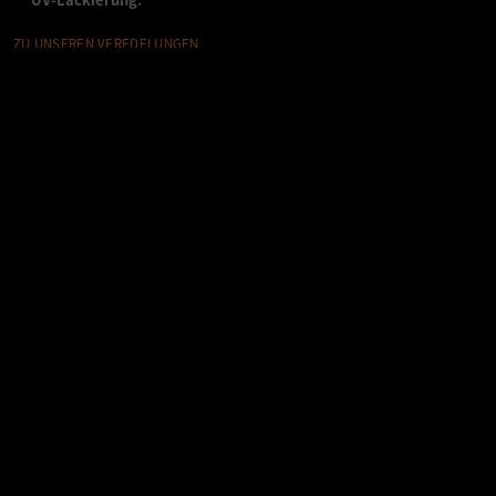
ZU UNSEREN VEREDELUNGEN
B&K IM KONTEXT
Einige unserer Produkte
.
MADE WITH LOVE: MILANO CORTINA - OLYMPIA
2026
MITARBEITER/IN FÜR DEN EMPFANG UND
TELEFONZENTRALE (M/W/D)
‹
›